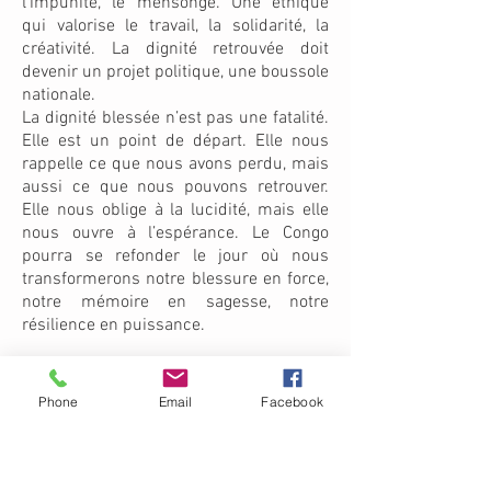
l’impunité, le mensonge. Une éthique
qui valorise le travail, la solidarité, la
créativité. La dignité retrouvée doit
devenir un projet politique, une boussole
nationale.
La dignité blessée n’est pas une fatalité.
Elle est un point de départ. Elle nous
rappelle ce que nous avons perdu, mais
aussi ce que nous pouvons retrouver.
Elle nous oblige à la lucidité, mais elle
nous ouvre à l’espérance. Le Congo
pourra se refonder le jour où nous
transformerons notre blessure en force,
notre mémoire en sagesse, notre
résilience en puissance.
Sénateur Prof Faustin Luanga
(Extrait de mon livre (à paraître) : “Penser
Phone
Email
Facebook
librement, Exister pleinement - Appel à la
conscience congolaise “). @Droits d’auteur
protégés.
LA RDC, UNE PROMESSE